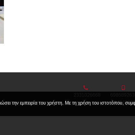
2331026668
698689263
69454000
ιώσει την εμπειρία του χρήστη. Με τη χρήση του ιστοτόπου, συμ