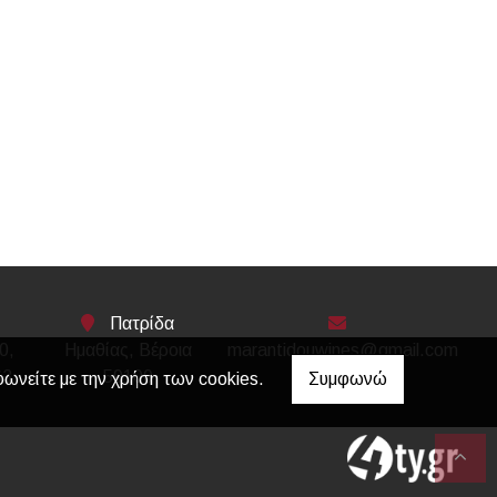
Πατρίδα
0,
Ημαθίας, Βέροια
marantidouwines@gmail.com
63
59100
φωνείτε με την χρήση των cookies.
Συμφωνώ