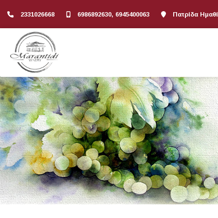
2331026668
6986892630, 6945400063
Πατρίδα Ημαθί